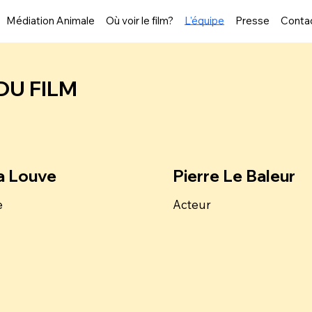
Médiation Animale
Où voir le film?
L'équipe
Presse
Conta
 DU FILM
a Louve
Pierre Le Baleur
e
Acteur